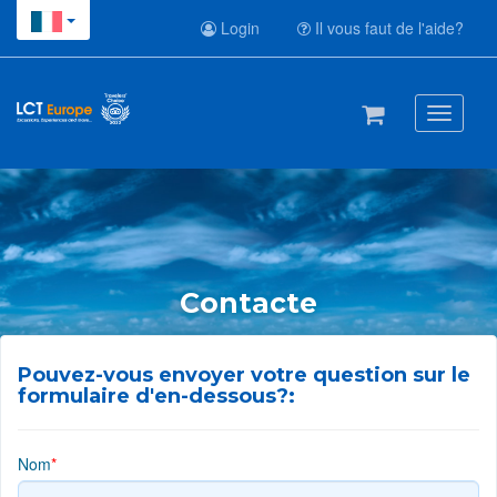
Login
Il vous faut de l'aide?
Toggle
navigati
Contacte
Pouvez-vous envoyer votre question sur le
formulaire d'en-dessous?:
Nom
*