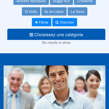
Activités Nautiques
Buggy tour
Croisières
El Golfo
Ile de Lobos
La Geria
Filtres
Chercher
Choisissez une catégorie
No results to show