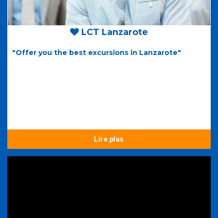
LCT Lanzarote
"Offer you the best excursions in Lanzarote"
Lire plus